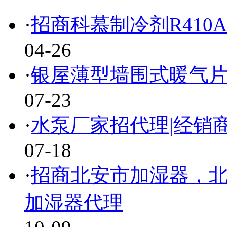
·
招商科慕制冷剂R410
04-26
·
银屋薄型墙围式暖气片
07-23
·
水泵厂家招代理|经销商
07-18
·
招商北安市加湿器，北
加湿器代理