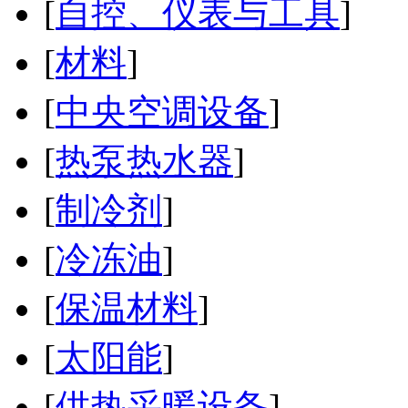
[
自控、仪表与工具
]
[
材料
]
[
中央空调设备
]
[
热泵热水器
]
[
制冷剂
]
[
冷冻油
]
[
保温材料
]
[
太阳能
]
[
供热采暖设备
]