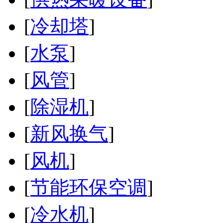
[
冷却塔
]
[
水泵
]
[
风管
]
[
除湿机
]
[
新风换气
]
[
风机
]
[
节能环保空调
]
[
冷水机
]