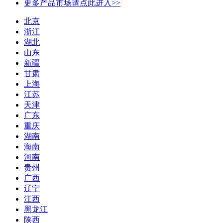
更多产品市场请点此进入>>
北京
浙江
湖北
山东
新疆
甘肃
上海
江苏
天津
广东
重庆
湖南
海南
河南
贵州
广西
辽宁
江西
黑龙江
陕西