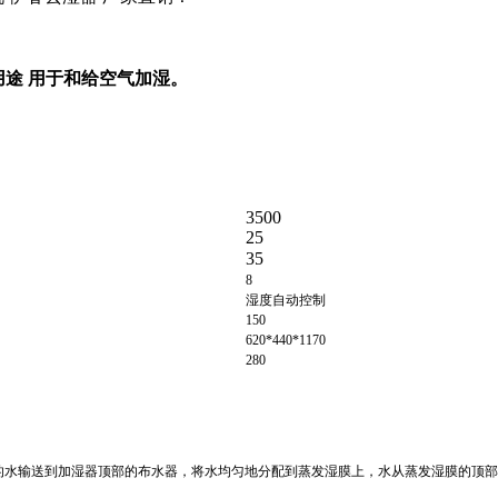
 用途 用于和给空气加湿。
3500
25
35
8
湿度自动控制
150
620*440*1170
280
的水输送到加湿器顶部的布水器，将水均匀地分配到蒸发湿膜上，水从蒸发湿膜的顶部