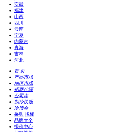
安徽
福建
山西
四川
云南
宁夏
内蒙古
青海
吉林
河北
首 页
产品市场
地区市场
招商代理
公司库
制冷快报
冷博会
采购
招标
品牌大全
报价中心