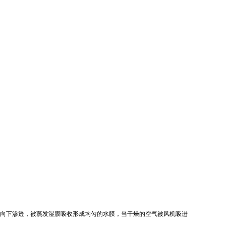
向下渗透，被蒸发湿膜吸收形成均匀的水膜，当干燥的空气被风机吸进