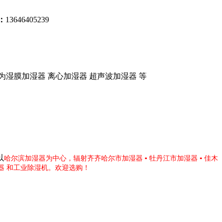
：
13646405239
湿膜加湿器 离心加湿器 超声波加湿器 等
以
哈尔滨加湿器为中心，辐射
齐齐哈尔市加湿器
▪
牡丹江市加湿器
▪
佳木
器 和工业除湿机。欢迎选购！