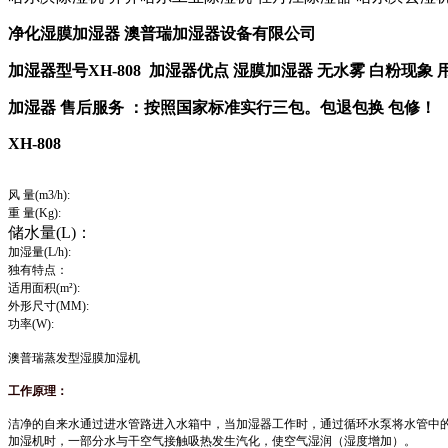
净化湿膜加湿器 澳普瑞加湿器设备有限公司
加湿器型号XH-808 加湿器优点 湿膜加湿器 无水雾 白粉现象
加湿器 售后服务 ：按照国家标准实行三包。包退包换 包修！
XH-808
风 量(m3/h):
重 量(Kg):
储水量(L)：
加湿量(L/h):
独有特点：
适用面积(m²):
外形尺寸(MM):
功率(W):
澳普瑞蒸发型湿膜加湿机
工作原理：
洁净的自来水通过进水管路进入水箱中，当加湿器工作时，通过循环水泵将水管中
加湿机时，一部分水与干空气接触吸热发生汽化，使空气湿润（湿度增加）。