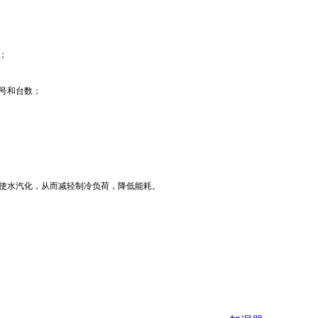
；
号和台数；
量使水汽化，从而减轻制冷负荷，降低能耗。