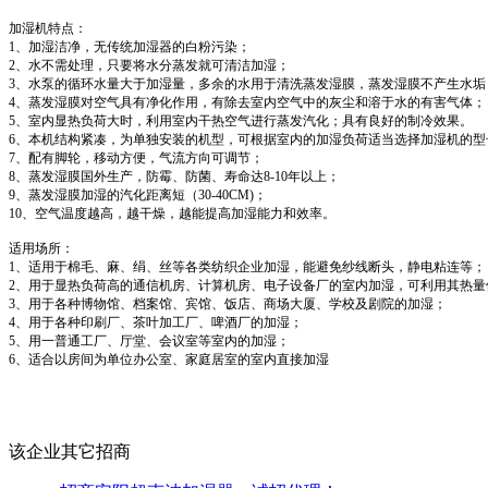
加湿机特点：
1、加湿洁净，无传统加湿器的白粉污染；
2、水不需处理，只要将水分蒸发就可清洁加湿；
3、水泵的循环水量大于加湿量，多余的水用于清洗蒸发湿膜，蒸发湿膜不产生水垢
4、蒸发湿膜对空气具有净化作用，有除去室内空气中的灰尘和溶于水的有害气体；
5、室内显热负荷大时，利用室内干热空气进行蒸发汽化；具有良好的制冷效果。
6、本机结构紧凑，为单独安装的机型，可根据室内的加湿负荷适当选择加湿机的型
7、配有脚轮，移动方便，气流方向可调节；
8、蒸发湿膜国外生产，防霉、防菌、寿命达8-10年以上；
9、蒸发湿膜加湿的汽化距离短（30-40CM)；
10、空气温度越高，越干燥，越能提高加湿能力和效率。
适用场所：
1、适用于棉毛、麻、绢、丝等各类纺织企业加湿，能避免纱线断头，静电粘连等；
2、用于显热负荷高的通信机房、计算机房、电子设备厂的室内加湿，可利用其热
3、用于各种博物馆、档案馆、宾馆、饭店、商场大厦、学校及剧院的加湿；
4、用于各种印刷厂、茶叶加工厂、啤酒厂的加湿；
5、用一普通工厂、厅堂、会议室等室内的加湿；
6、适合以房间为单位办公室、家庭居室的室内直接加湿
该企业其它招商