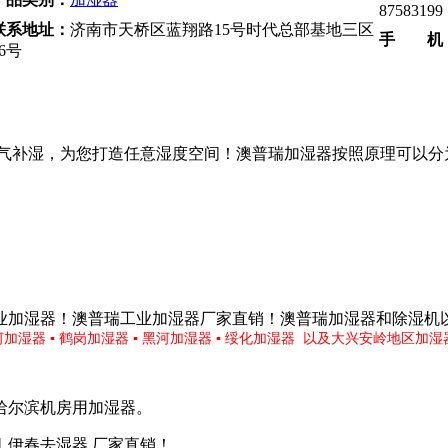
87583199
联系地址：
济南市天桥区蓝翔路15号时代总部基地三区
手 机
26号
气补湿，为您打造任意湿度空间！澳普瑞加湿器按照原理可以分为
业加湿器！澳普瑞工业加湿器厂家直销！澳普瑞加湿器和除湿机
河加湿器
▪
鹤岗加湿器
▪
黑河加湿器
▪
绥化加湿器
以及
大兴安岭地区加湿
哈尔滨机房用加湿器。
 伊春去湿器 厂家直销！