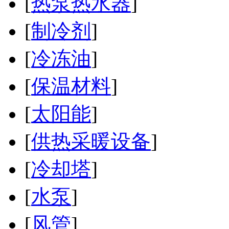
[
热泵热水器
]
[
制冷剂
]
[
冷冻油
]
[
保温材料
]
[
太阳能
]
[
供热采暖设备
]
[
冷却塔
]
[
水泵
]
[
风管
]