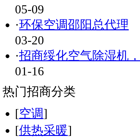
05-09
·
环保空调邵阳总代理
03-20
·
招商绥化空气除湿机
01-16
热门招商分类
[
空调
]
[
供热采暖
]