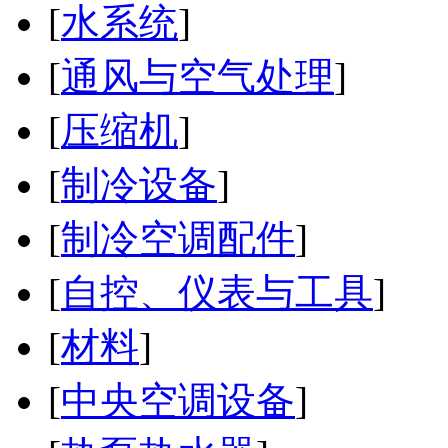
[
水系统
]
[
通风与空气处理
]
[
压缩机
]
[
制冷设备
]
[
制冷空调配件
]
[
自控、仪表与工具
]
[
材料
]
[
中央空调设备
]