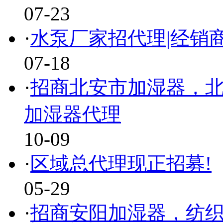
07-23
·
水泵厂家招代理|经销商
07-18
·
招商北安市加湿器，北
加湿器代理
10-09
·
区域总代理现正招募!
05-29
·
招商安阳加湿器，纺