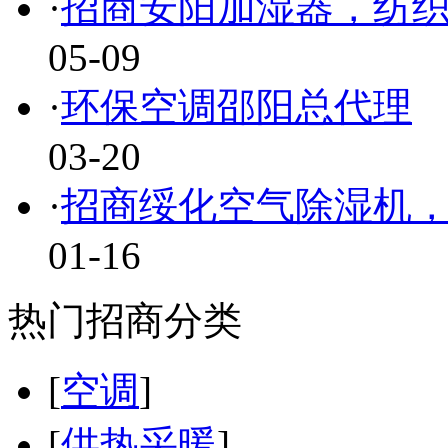
·
招商安阳加湿器，纺
05-09
·
环保空调邵阳总代理
03-20
·
招商绥化空气除湿机
01-16
热门招商分类
[
空调
]
[
供热采暖
]