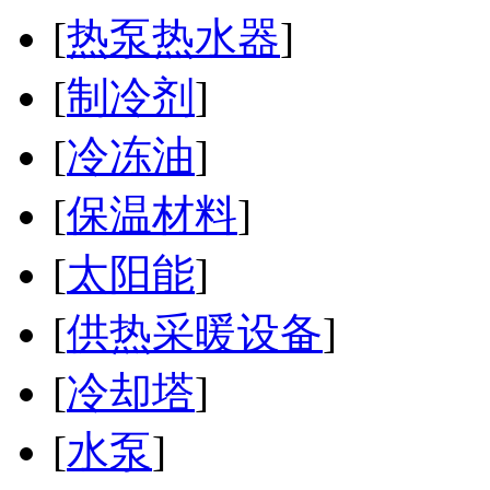
[
热泵热水器
]
[
制冷剂
]
[
冷冻油
]
[
保温材料
]
[
太阳能
]
[
供热采暖设备
]
[
冷却塔
]
[
水泵
]