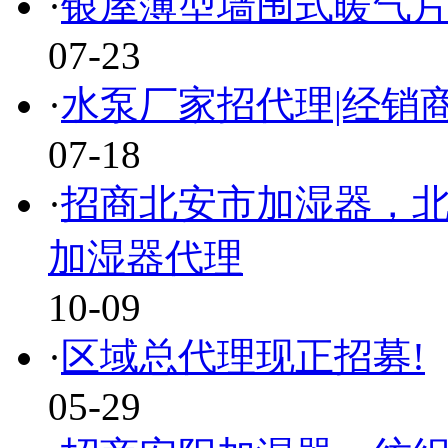
·
银屋薄型墙围式暖气片
07-23
·
水泵厂家招代理|经销商
07-18
·
招商北安市加湿器，北
加湿器代理
10-09
·
区域总代理现正招募!
05-29