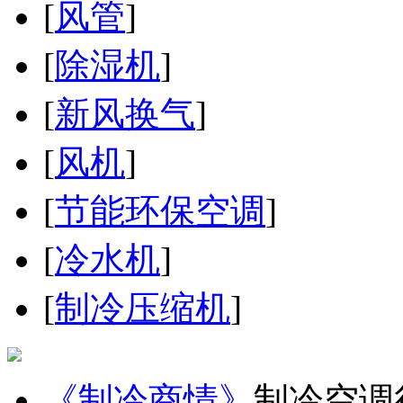
[
风管
]
[
除湿机
]
[
新风换气
]
[
风机
]
[
节能环保空调
]
[
冷水机
]
[
制冷压缩机
]
《制冷商情》
制冷空调