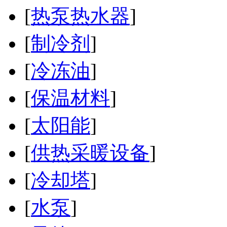
[
热泵热水器
]
[
制冷剂
]
[
冷冻油
]
[
保温材料
]
[
太阳能
]
[
供热采暖设备
]
[
冷却塔
]
[
水泵
]