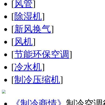
[
风管
]
[
除湿机
]
[
新风换气
]
[
风机
]
[
节能环保空调
]
[
冷水机
]
[
制冷压缩机
]
《制冷商情》
制冷空调