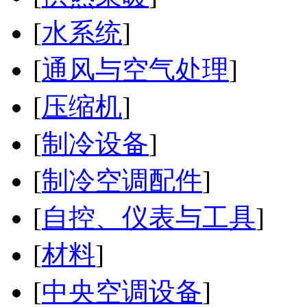
[
水系统
]
[
通风与空气处理
]
[
压缩机
]
[
制冷设备
]
[
制冷空调配件
]
[
自控、仪表与工具
]
[
材料
]
[
中央空调设备
]