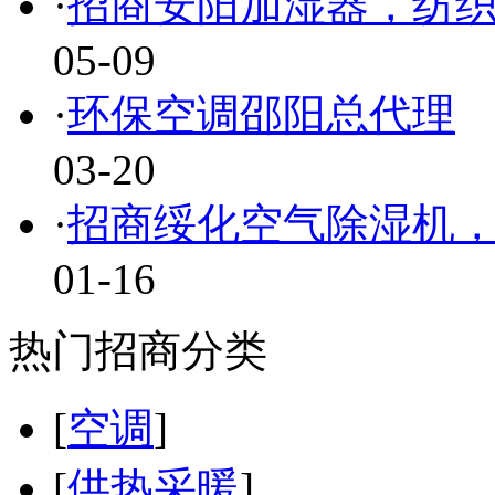
·
招商安阳加湿器，纺
05-09
·
环保空调邵阳总代理
03-20
·
招商绥化空气除湿机
01-16
热门招商分类
[
空调
]
[
供热采暖
]