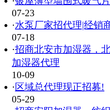
·
银屋薄型墙围式暖气片
07-23
·
水泵厂家招代理|经销商
07-18
·
招商北安市加湿器，北
加湿器代理
10-09
·
区域总代理现正招募!
05-29