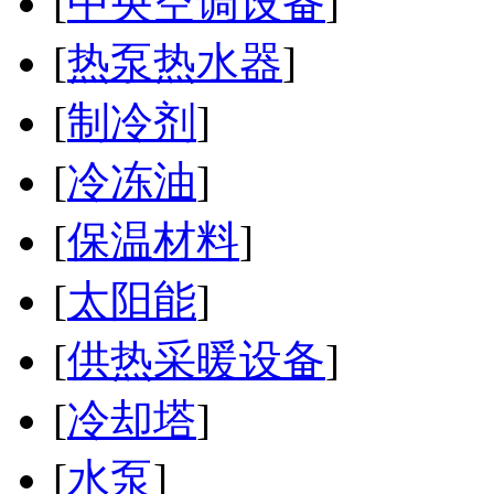
[
中央空调设备
]
[
热泵热水器
]
[
制冷剂
]
[
冷冻油
]
[
保温材料
]
[
太阳能
]
[
供热采暖设备
]
[
冷却塔
]
[
水泵
]