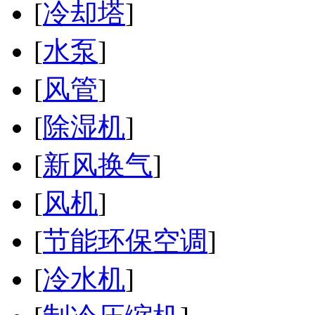
[
冷却塔
]
[
水泵
]
[
风管
]
[
除湿机
]
[
新风换气
]
[
风机
]
[
节能环保空调
]
[
冷水机
]