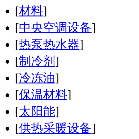
[
材料
]
[
中央空调设备
]
[
热泵热水器
]
[
制冷剂
]
[
冷冻油
]
[
保温材料
]
[
太阳能
]
[
供热采暖设备
]