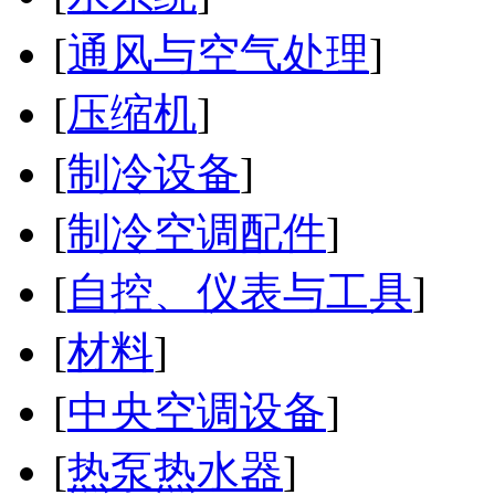
[
通风与空气处理
]
[
压缩机
]
[
制冷设备
]
[
制冷空调配件
]
[
自控、仪表与工具
]
[
材料
]
[
中央空调设备
]
[
热泵热水器
]