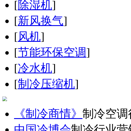
[
除湿机
]
[
新风换气
]
[
风机
]
[
节能环保空调
]
[
冷水机
]
[
制冷压缩机
]
《制冷商情》
制冷空调
中国冷博会
制冷行业营