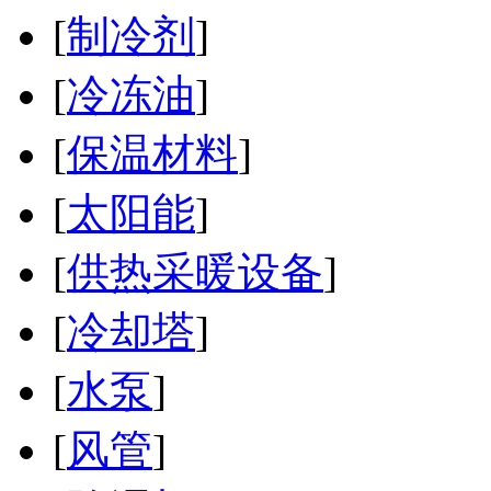
[
制冷剂
]
[
冷冻油
]
[
保温材料
]
[
太阳能
]
[
供热采暖设备
]
[
冷却塔
]
[
水泵
]
[
风管
]