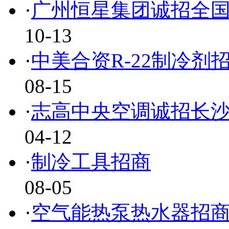
·
广州恒星集团诚招全
10-13
·
中美合资R-22制冷剂
08-15
·
志高中央空调诚招长
04-12
·
制冷工具招商
08-05
·
空气能热泵热水器招