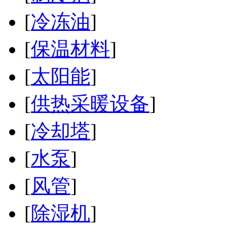
[
冷冻油
]
[
保温材料
]
[
太阳能
]
[
供热采暖设备
]
[
冷却塔
]
[
水泵
]
[
风管
]
[
除湿机
]