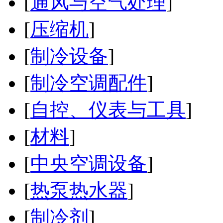
[
通风与空气处理
]
[
压缩机
]
[
制冷设备
]
[
制冷空调配件
]
[
自控、仪表与工具
]
[
材料
]
[
中央空调设备
]
[
热泵热水器
]
[
制冷剂
]