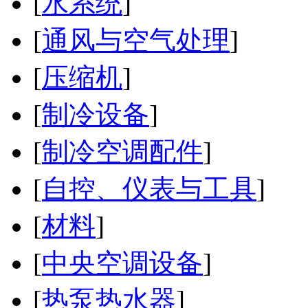
[
水系统
]
[
通风与空气处理
]
[
压缩机
]
[
制冷设备
]
[
制冷空调配件
]
[
自控、仪表与工具
]
[
材料
]
[
中央空调设备
]
[
热泵热水器
]