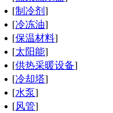
[
制冷剂
]
[
冷冻油
]
[
保温材料
]
[
太阳能
]
[
供热采暖设备
]
[
冷却塔
]
[
水泵
]
[
风管
]