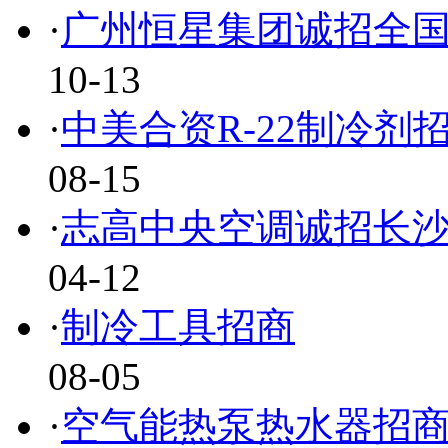
·
广州恒星集团诚招全
10-13
·
中美合资R-22制冷剂
08-15
·
志高中央空调诚招长
04-12
·
制冷工具招商
08-05
·
空气能热泵热水器招