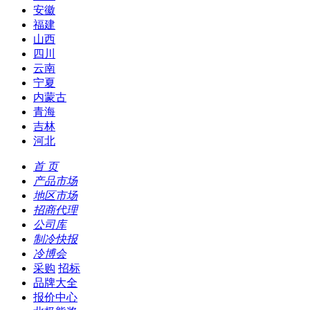
安徽
福建
山西
四川
云南
宁夏
内蒙古
青海
吉林
河北
首 页
产品市场
地区市场
招商代理
公司库
制冷快报
冷博会
采购
招标
品牌大全
报价中心