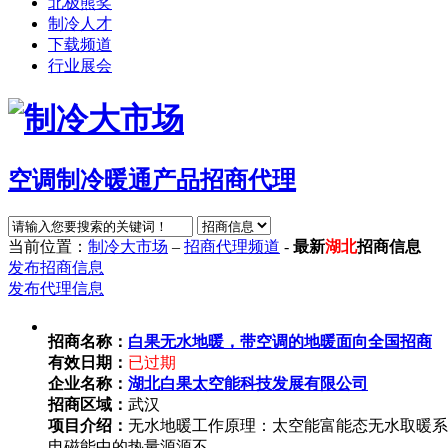
北极熊奖
制冷人才
下载频道
行业展会
空调制冷暖通产品招商代理
当前位置：
制冷大市场
–
招商代理频道
-
最新
湖北
招商信息
发布招商信息
发布代理信息
招商名称：
白果无水地暖，带空调的地暖面向全国招商
有效日期：
已过期
企业名称：
湖北白果太空能科技发展有限公司
招商区域：
武汉
项目介绍：
无水地暖工作原理：太空能富能态无水取暖系
电磁能中的热量源源不