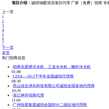
项目介绍：
诚招地暖清洗项目代理 厂家（免费）招商 
上一页
1
2
3
4
5
6
7
下一页
末页
热门招商信息
·
招商东星牌冷水机，工业冷水机，螺杆冷水机
01-08
·
LEEK—2013下半年全国诚招代理商
08-30
·
昆山佳合净化科技有限公司诚招全国各地代理商
10-29
·
浙江神舟招商代理
11-04
·
广州恒星集团诚招全国部分二级区域代理商