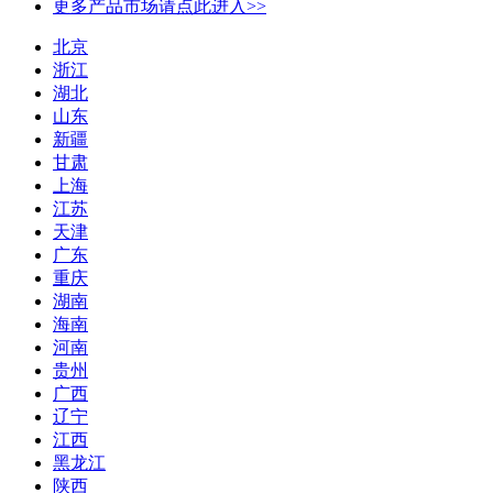
更多产品市场请点此进入>>
北京
浙江
湖北
山东
新疆
甘肃
上海
江苏
天津
广东
重庆
湖南
海南
河南
贵州
广西
辽宁
江西
黑龙江
陕西