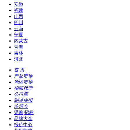
安徽
福建
山西
四川
云南
宁夏
内蒙古
青海
吉林
河北
首 页
产品市场
地区市场
招商代理
公司库
制冷快报
冷博会
采购
招标
品牌大全
报价中心