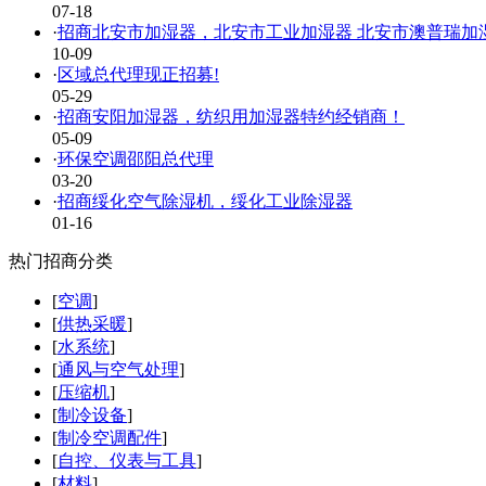
07-18
·
招商北安市加湿器，北安市工业加湿器 北安市澳普瑞加
10-09
·
区域总代理现正招募!
05-29
·
招商安阳加湿器，纺织用加湿器特约经销商！
05-09
·
环保空调邵阳总代理
03-20
·
招商绥化空气除湿机，绥化工业除湿器
01-16
热门招商分类
[
空调
]
[
供热采暖
]
[
水系统
]
[
通风与空气处理
]
[
压缩机
]
[
制冷设备
]
[
制冷空调配件
]
[
自控、仪表与工具
]
[
材料
]