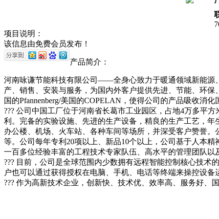
7
项目说明：
该信息由免费会员发布！
产品简介：
河南咏谦节能科技有限公司
——
全身心致力于暖通领域新能源
产、销售、安装与服务，为国内外客户提供先进、节能、环保
国的
Pfannenberg/
美国的
COPELAN
，使得公司的产品吸收消化
???
公司中国工厂位于河南省长葛市工业园区，占地
4
万多平方
利。完备的实验设施、先进的生产设备，精良的生产工艺，年
办公楼、机场、火车站、各种车间等场所，并深受客户赞誉。
等。公司每年专利
20
项以上、新品
10
个以上，公司基于人本精
一百多位经验丰富的工程技术专家队伍、高水平的管理团队以
???
目前，公司是全球范围内少数拥有远程智能控制核心技术
户也可以通过获得授权在电脑、手机、电话等终端来操控设备
???
作为高新技术企业，创新快、技术优、效率高、服务好、