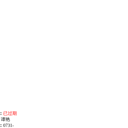
：
已过期
：
谭艳
：
0731-