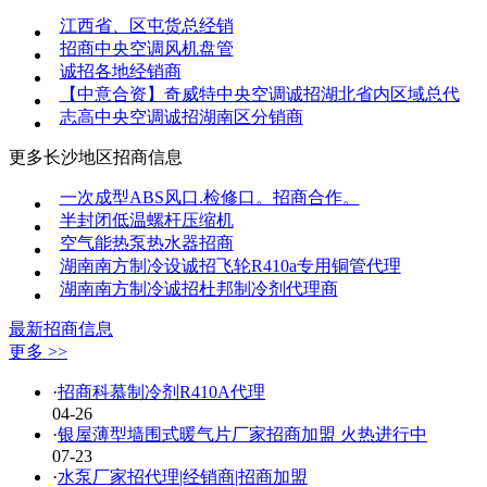
江西省、区屯货总经销
招商中央空调风机盘管
诚招各地经销商
【中意合资】奇威特中央空调诚招湖北省内区域总代
志高中央空调诚招湖南区分销商
更多
长沙地区
招商信息
一次成型ABS风口.检修口。招商合作。
半封闭低温螺杆压缩机
空气能热泵热水器招商
湖南南方制冷设诚招飞轮R410a专用铜管代理
湖南南方制冷诚招杜邦制冷剂代理商
最新招商信息
更多 >>
·
招商科慕制冷剂R410A代理
04-26
·
银屋薄型墙围式暖气片厂家招商加盟 火热进行中
07-23
·
水泵厂家招代理|经销商|招商加盟