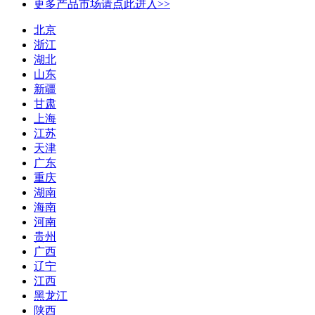
更多产品市场请点此进入>>
北京
浙江
湖北
山东
新疆
甘肃
上海
江苏
天津
广东
重庆
湖南
海南
河南
贵州
广西
辽宁
江西
黑龙江
陕西