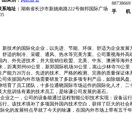
88738669
联系地址：
湖南省长沙市新姚南路222号御邦国际广场
手 机
05
、新技术的国际化企业，以先进、节能、环保、舒适为企业发展
、舒适的制冷、采暖、通风、热水等完美方案。公司重视海外高
国内、外先进技术，并大批销往欧盟、北美、中东、澳洲等海外
米，距离郑州
60
公里，新郑国际机场
30
公里，嵩山少林寺
70
公里
生产能力
20
万台。先进的技术、严格的检测、完善的质量保证体
公司依据国内外市场需要研发了多款多项专利产品，如除烟风盘
神培育了员工团队，十多位通晓国际市场运作的国际化人才、二
及大批训练有素的技术员工，是咏谦公司发展的基石。
的企业之一，公司的设备能通过远程智能公职技术实现：设备运
运行。该技术填补了多项国外国内技术空白，获得了巨大的社会
国际化的发展特点早就了今天的咏谦，在国内外市场上带有五千