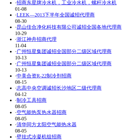
·
招商东星牌冷水机，工业冷水机，螺杆冷水机
01-08
·
LEEK—2013下半年全国诚招代理商
08-30
·
昆山佳合净化科技有限公司诚招全国各地代理商
10-29
·
浙江神舟招商代理
11-04
·
广州恒星集团诚招全国部分二级区域代理商
10-13
·
广州恒星集团诚招全国部分二级区域代理商
10-13
·
中美合资R-22制冷剂招商
08-15
·
志高中央空调诚招长沙地区二级代理商
04-12
·
制冷工具招商
08-05
·
空气能热泵热水器招商
08-05
·
清华同方太阳空气能热水器
08-05
·
壁挂式冷凝机组招商