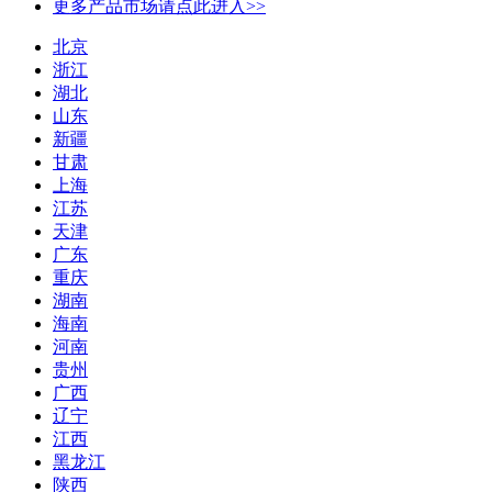
更多产品市场请点此进入>>
北京
浙江
湖北
山东
新疆
甘肃
上海
江苏
天津
广东
重庆
湖南
海南
河南
贵州
广西
辽宁
江西
黑龙江
陕西