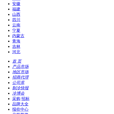
安徽
福建
山西
四川
云南
宁夏
内蒙古
青海
吉林
河北
首 页
产品市场
地区市场
招商代理
公司库
制冷快报
冷博会
采购
招标
品牌大全
报价中心