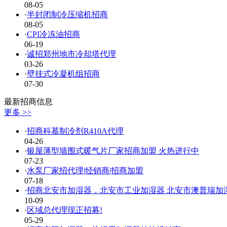
08-05
·
半封闭制冷压缩机招商
08-05
·
CPI冷冻油招商
06-19
·
诚招郑州地市冷却塔代理
03-26
·
壁挂式冷凝机组招商
07-30
最新招商信息
更多 >>
·
招商科慕制冷剂R410A代理
04-26
·
银屋薄型墙围式暖气片厂家招商加盟 火热进行中
07-23
·
水泵厂家招代理|经销商|招商加盟
07-18
·
招商北安市加湿器，北安市工业加湿器 北安市澳普瑞加
10-09
·
区域总代理现正招募!
05-29