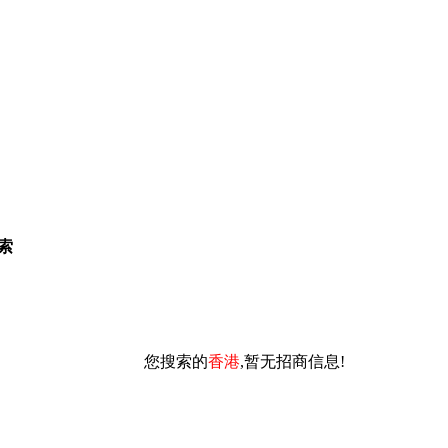
索
您搜索的
香港
,暂无招商信息!